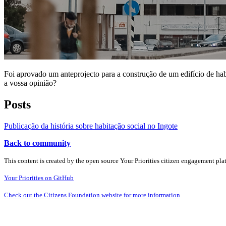
Foi aprovado um anteprojecto para a construção de um edifício de habi
a vossa opinião?
Posts
Publicação da história sobre habitação social no Ingote
Back to community
This content is created by the open source Your Priorities citizen engagement pl
Your Priorities on GitHub
Check out the Citizens Foundation website for more information