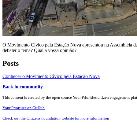
O Movimento Cívico pela Estação Nova apresentou na Assembleia da R
debater o tema? Qual a vossa opinião?
Posts
Conhecer o Movimento Cívico pela Estação Nova
Back to community
This content is created by the open source Your Priorities citizen engagement pl
Your Priorities on GitHub
Check out the Citizens Foundation website for more information